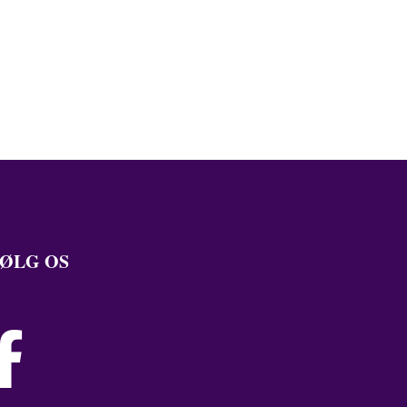
ØLG OS
