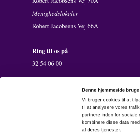
Robert Jacobsens Vej 70A
Menighedslokaler
Robert Jacobsens Vej 66A
Ring til os på
32 54 06 00
Send os en mail
Denne hjemmeside bruger
oerestad.sogn@km.dk
Vi bruger cookies til at til
til at analysere vores tra
partnere inden for sociale
kombinere disse data med a
af deres tjenester.