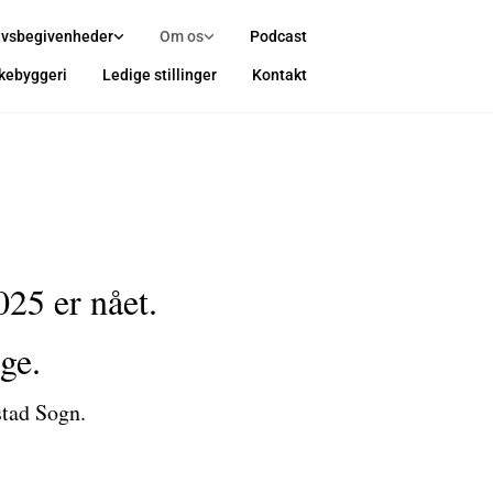
ivsbegivenheder
Om os
Podcast
rkebyggeri
Ledige stillinger
Kontakt
025 er nået.
øge.
stad Sogn.