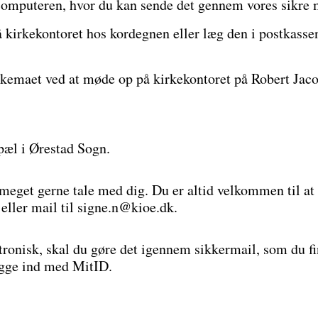
omputeren, hvor du kan sende det gennem vores sikre 
på kirkekontoret hos kordegnen eller læg den i postkas
kemaet ved at møde op på kirkekontoret på Robert Jaco
pæl i Ørestad Sogn.
i meget gerne tale med dig. Du er altid velkommen til a
eller mail til signe.n@kioe.dk.
ronisk, skal du gøre det igennem sikkermail, som du fin
logge ind med MitID.