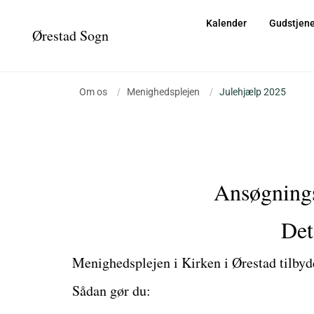
Kalender
Gudstjene
Ørestad Sogn
Om os
/
Menighedsplejen
/
Julehjælp 2025
Ansøgningsf
Det
Menighedsplejen i Kirken i Ørestad tilbyder
Sådan gør du: