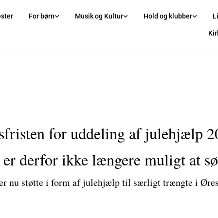
ster
For børn
Musik og Kultur
Hold og klubber
L
Ki
risten for uddeling af julehjælp 2
 er derfor ikke længere muligt at s
 nu støtte i form af julehjælp til særligt trængte i Øre