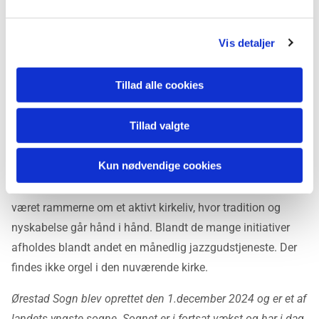
- i et musikalsk udtryk, der spænder fra klassisk til
nudtidig rytmisk musik.
Vis detaljer
Hvis du kan se dig selv i denne rolle, hører vi meget gerne
fra dig.
Tillad alle cookies
Om Ørestad Sogn
Tillad valgte
Indtil den nye kirke står færdigt, vil dit daglige arbejdssted
Kun nødvendige cookies
være Kirken i Ørestad i 8-tallet, Robert Jacobsens Vej 72B.
Den midlertidige kirke blev indviet i april 2018 og har siden
været rammerne om et aktivt kirkeliv, hvor tradition og
nyskabelse går hånd i hånd. Blandt de mange initiativer
afholdes blandt andet en månedlig jazzgudstjeneste. Der
findes ikke orgel i den nuværende kirke.
Ørestad Sogn blev oprettet den 1.december 2024 og er et af
landets yngste sogne. Sognet er i fortsat vækst og har i dag