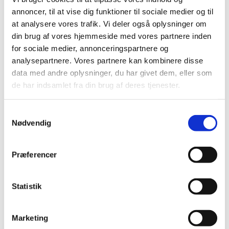
har gode samarbejdsevner og arbejder selvstændigt,
annoncer, til at vise dig funktioner til sociale medier og til
initiativrigt og udadvendt
at analysere vores trafik. Vi deler også oplysninger om
din brug af vores hjemmeside med vores partnere inden
møder alle mennesker med nærvær, respekt og
for sociale medier, annonceringspartnere og
anerkendelse.
analysepartnere. Vores partnere kan kombinere disse
data med andre oplysninger, du har givet dem, eller som
Vi lægger desunden vægt på, at du
de har indsamlet fra din brug af deres tjenester.
er uddannet kirkemusiker og organist og behersker
Samtykkevalg
flygel og orgel på et højt kunstnerisk niveau
Nødvendig
mestrer såvel det klassiske som det rytmiske
repertoire
Præferencer
har interesse for og gerne erfaring med korledelse
Statistik
har lyst til at stå for den musikalske ledsagelse ved
højmesser, kirkelige handlinger, børne- og
Marketing
aftengudstjenester samt gudstjenester på plejecenter