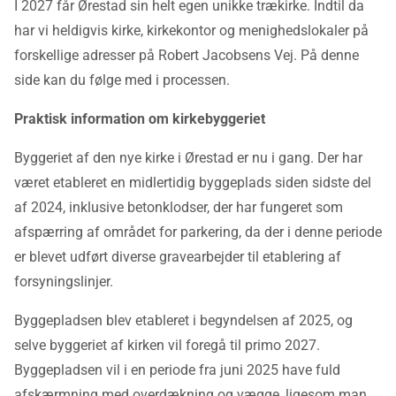
I 2027 får Ørestad sin helt egen unikke trækirke. Indtil da
har vi heldigvis kirke, kirkekontor og menighedslokaler på
forskellige adresser på Robert Jacobsens Vej. På denne
side kan du følge med i processen.
Praktisk information om kirkebyggeriet
Byggeriet af den nye kirke i Ørestad er nu i gang. Der har
været etableret en midlertidig byggeplads siden sidste del
af 2024, inklusive betonklodser, der har fungeret som
afspærring af området for parkering, da der i denne periode
er blevet udført diverse gravearbejder til etablering af
forsyningslinjer.
Byggepladsen blev etableret i begyndelsen af 2025, og
selve byggeriet af kirken vil foregå til primo 2027.
Byggepladsen vil i en periode fra juni 2025 have fuld
afskærmning med overdækning og vægge, ligesom man