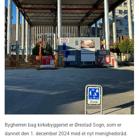
Bygherren bag kirkebyggeriet er Ørestad Sogn, som er
dannet den 1. december 2024 med et nyt menighedsråd.