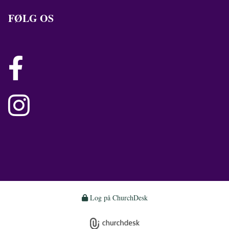
FØLG OS


Log på ChurchDesk