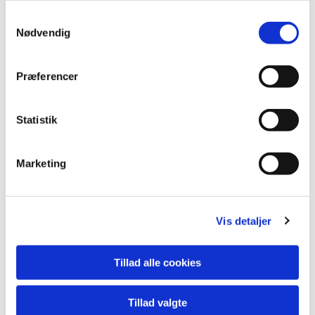
Samtykkevalg
Nødvendig
Præferencer
Statistik
Marketing
Vis detaljer
Tillad alle cookies
Du vil måske også kunne
lide...
Tillad valgte