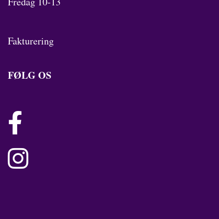
Fredag 10-13
Fakturering
FØLG OS

