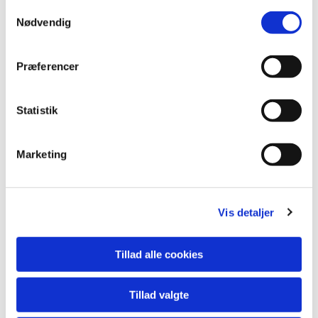
Samtykkevalg
Nødvendig
Præferencer
Statistik
Marketing
Vis detaljer
Du vil måske også kunne
Tillad alle cookies
lide...
Tillad valgte