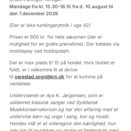
Mandage fra kl. 15.30-16.15 fra d. 10.august til
den 7.december 2026
(Der er ikke tumlingerytmik i uge 42)
Prisen er 600 kr. for hele sæsonen (der er
mulighed for en gratis prøvetime). Der betales via
mobilepay ved holdopstart.
Der er max plads til 15 på holdet. Hvis holdet er
fyldt, er I velkomne til at skrive
til
oerestad.sogn@km.dk
for at komme på
venteliste.
Underviseren er Aya K. Jørgensen, som er
uddannet klassisk sanger ved Syddansk
Musikkonservatorium og har stor erfaring med at
undervise børn og unge i sang, kor og musik.
Hendes mål er at videregive den kærlighed, hun
selv har til musikken og skabe et fællesskab med