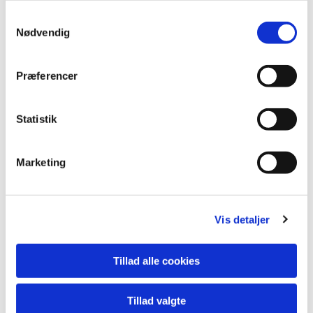
Samtykkevalg
Nødvendig
Præferencer
Statistik
Marketing
Vis detaljer
Tillad alle cookies
Du vil måske også kunne
lide...
Tillad valgte