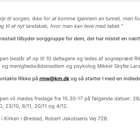
ælp til sorgen, ikke for at komme igennem en tunnel, men for
g til et nyt landskab, hvor man kan leve med tabet."
Ørestad tilbyder sorggruppe for dem, der har mistet en nær
en består af op til 10 deltagere og ledes af sognepræst Ri
d og menighedsrådsmedlem og psykolog Mikkel Skytte Lars
ontakte Rikke på
rmw@km.dk
og så starter I med en indle
en vil mødes fredage fra 15.30-17 på følgende datoer: 28/
0, 23/10, 6/11, 20/11 og 4/12.
i Kirken i Ørestad, Robert Jakobsens Vej 72B.