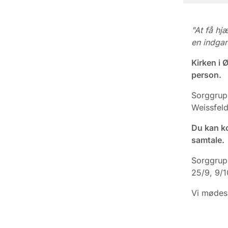
"At få hj
en indgan
Kirken i 
person.
Sorggrupp
Weissfel
Du kan k
samtale.
Sorggrupp
25/9, 9/1
Vi mødes 