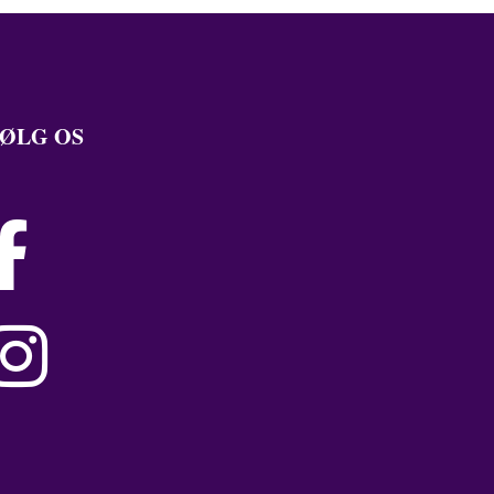
ØLG OS

