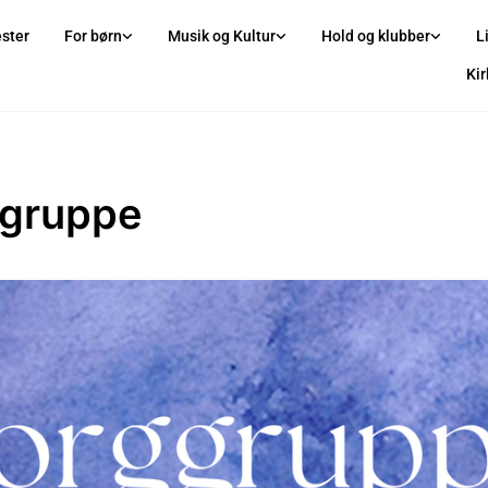
ster
For børn
Musik og Kultur
Hold og klubber
L
Ki
gruppe