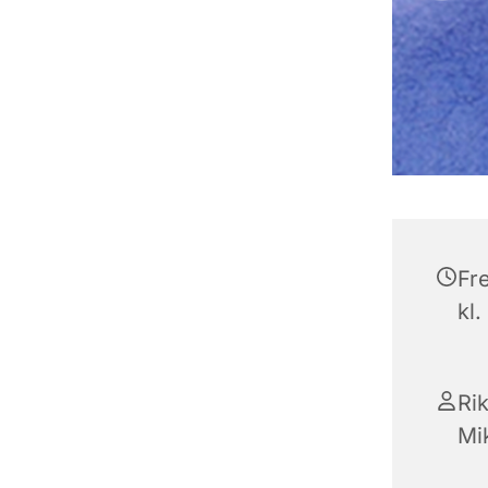
Fr
kl.
Ri
Mi