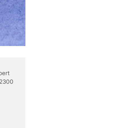
bert
 2300