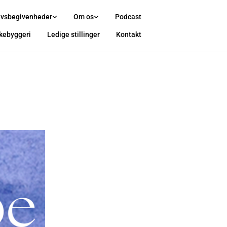
ivsbegivenheder
Om os
Podcast
rkebyggeri
Ledige stillinger
Kontakt