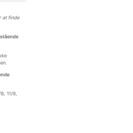
 at finde
tstående
kke
en.
dende
8, 11/9,