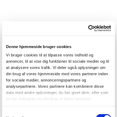
Denne hjemmeside bruger cookies
Vi bruger cookies til at tilpasse vores indhold og
annoncer, til at vise dig funktioner til sociale medier og til
at analysere vores trafik. Vi deler også oplysninger om
din brug af vores hjemmeside med vores partnere inden
Du vil måske også kunne
for sociale medier, annonceringspartnere og
lide...
analysepartnere. Vores partnere kan kombinere disse
data med andre oplysninger, du har givet dem, eller som
de har indsamlet fra din brug af deres tjenester.
Samtykkevalg