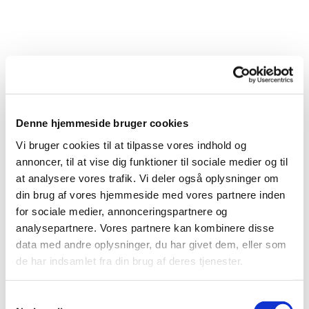
Denne hjemmeside bruger cookies
Vi bruger cookies til at tilpasse vores indhold og
annoncer, til at vise dig funktioner til sociale medier og til
at analysere vores trafik. Vi deler også oplysninger om
din brug af vores hjemmeside med vores partnere inden
Du vil måske også kunne
for sociale medier, annonceringspartnere og
lide...
analysepartnere. Vores partnere kan kombinere disse
data med andre oplysninger, du har givet dem, eller som
de har indsamlet fra din brug af deres tjenester.
Samtykkevalg