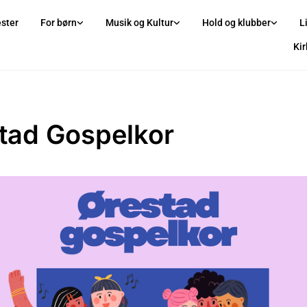
ster
For børn
Musik og Kultur
Hold og klubber
L
Ki
tad Gospelkor