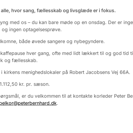
r alle, hvor sang, fællesskab og livsglæde er i fokus.
yng med os – du kan bare møde op en onsdag. Der er ing
g og ingen optagelsesprøve.
velkomne, både øvede sangere og nybegyndere.
 kaffepause hver gang, ofte med lidt lækkert til og god tid ti
k og fællesskab.
i kirkens menighedslokaler på Robert Jacobsens Vej 66A.
 1.112,50 kr. pr. sæson.
ørgsmål, er du velkommen til at kontakte korleder Peter B
pelkor@peterbernhard.dk
.