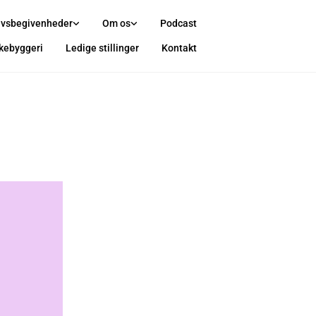
ivsbegivenheder
Om os
Podcast
rkebyggeri
Ledige stillinger
Kontakt