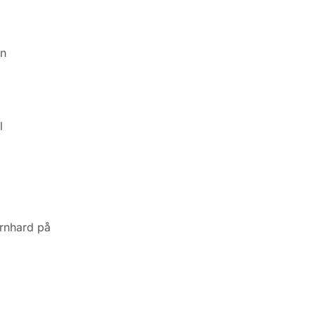
en
l
ernhard på