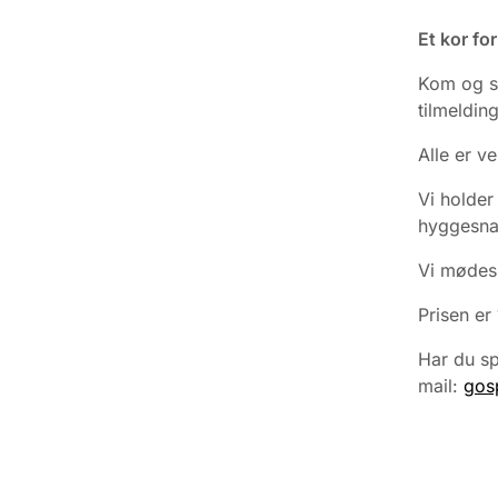
Et kor fo
Kom og s
tilmeldin
Alle er 
Vi holder
hyggesna
Vi mødes 
Prisen er
Har du sp
mail:
gos