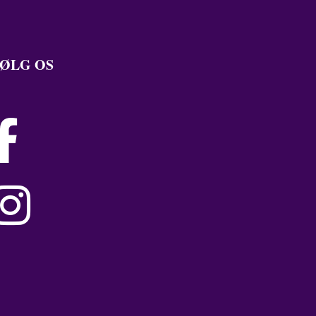
ØLG OS

