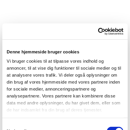
Denne hjemmeside bruger cookies
Vi bruger cookies til at tilpasse vores indhold og
annoncer, til at vise dig funktioner til sociale medier og til
at analysere vores trafik. Vi deler også oplysninger om
din brug af vores hjemmeside med vores partnere inden
Du vil måske også kunne
for sociale medier, annonceringspartnere og
lide...
analysepartnere. Vores partnere kan kombinere disse
data med andre oplysninger, du har givet dem, eller som
de har indsamlet fra din brug af deres tjenester.
Samtykkevalg