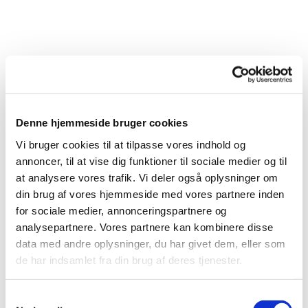
Denne hjemmeside bruger cookies
Vi bruger cookies til at tilpasse vores indhold og
annoncer, til at vise dig funktioner til sociale medier og til
at analysere vores trafik. Vi deler også oplysninger om
din brug af vores hjemmeside med vores partnere inden
Du vil måske også kunne
for sociale medier, annonceringspartnere og
lide...
analysepartnere. Vores partnere kan kombinere disse
data med andre oplysninger, du har givet dem, eller som
de har indsamlet fra din brug af deres tjenester.
Samtykkevalg