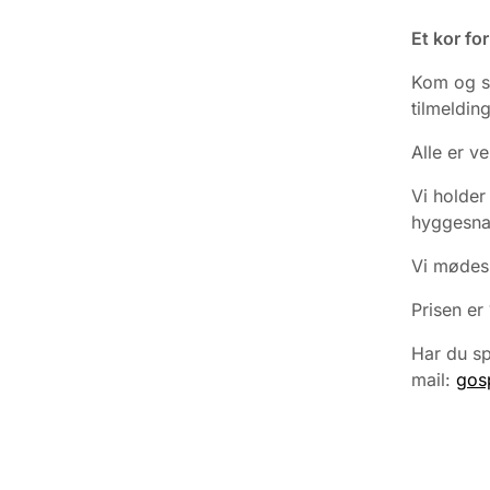
Et kor fo
Kom og s
tilmeldin
Alle er 
Vi holder
hyggesna
Vi mødes 
Prisen er
Har du sp
mail:
gos