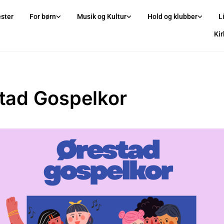
ster
For børn
Musik og Kultur
Hold og klubber
L
Ki
tad Gospelkor