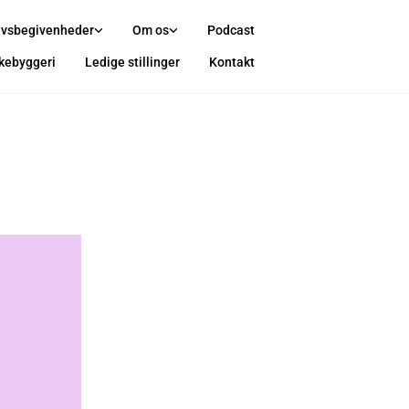
ivsbegivenheder
Om os
Podcast
rkebyggeri
Ledige stillinger
Kontakt