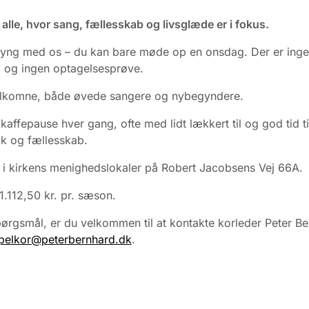
r alle, hvor sang, fællesskab og livsglæde er i fokus.
yng med os – du kan bare møde op en onsdag. Der er ing
g og ingen optagelsesprøve.
velkomne, både øvede sangere og nybegyndere.
 kaffepause hver gang, ofte med lidt lækkert til og god tid ti
k og fællesskab.
i kirkens menighedslokaler på Robert Jacobsens Vej 66A.
 1.112,50 kr. pr. sæson.
ørgsmål, er du velkommen til at kontakte korleder Peter B
pelkor@peterbernhard.dk
.