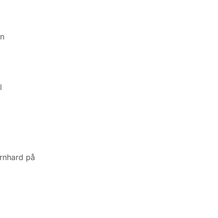
en
l
ernhard på