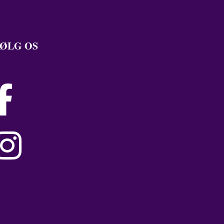
ØLG OS

