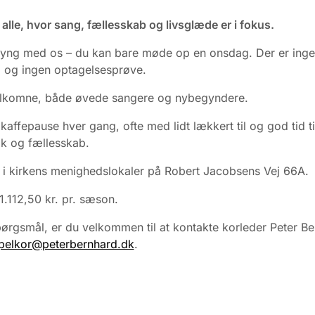
r alle, hvor sang, fællesskab og livsglæde er i fokus.
yng med os – du kan bare møde op en onsdag. Der er ing
g og ingen optagelsesprøve.
velkomne, både øvede sangere og nybegyndere.
 kaffepause hver gang, ofte med lidt lækkert til og god tid ti
k og fællesskab.
i kirkens menighedslokaler på Robert Jacobsens Vej 66A.
 1.112,50 kr. pr. sæson.
ørgsmål, er du velkommen til at kontakte korleder Peter B
pelkor@peterbernhard.dk
.