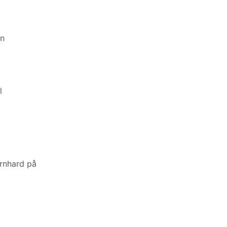
en
l
ernhard på