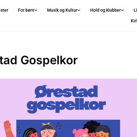
ster
For børn
Musik og Kultur
Hold og klubber
L
Ki
tad Gospelkor