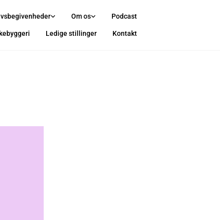
ivsbegivenheder
Om os
Podcast
rkebyggeri
Ledige stillinger
Kontakt