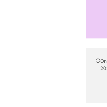
On
202