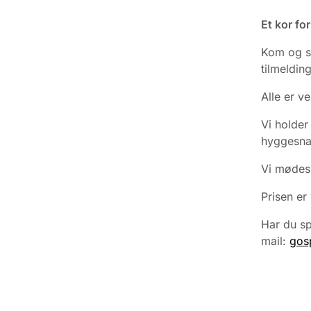
Et kor fo
Kom og s
tilmeldin
Alle er 
Vi holder
hyggesna
Vi mødes 
Prisen er
Har du sp
mail:
gos