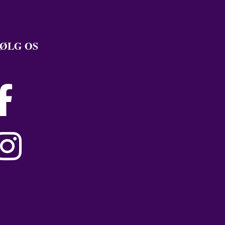
ØLG OS

