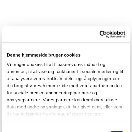
Denne hjemmeside bruger cookies
Vi bruger cookies til at tilpasse vores indhold og
annoncer, til at vise dig funktioner til sociale medier og til
at analysere vores trafik. Vi deler også oplysninger om
din brug af vores hjemmeside med vores partnere inden
for sociale medier, annonceringspartnere og
Du vil måske også kunne
analysepartnere. Vores partnere kan kombinere disse
lide...
data med andre oplysninger, du har givet dem, eller som
de har indsamlet fra din brug af deres tjenester.
Samtykkevalg