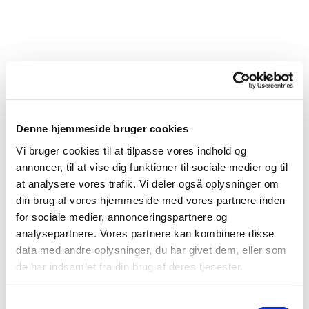
Denne hjemmeside bruger cookies
Vi bruger cookies til at tilpasse vores indhold og
annoncer, til at vise dig funktioner til sociale medier og til
at analysere vores trafik. Vi deler også oplysninger om
din brug af vores hjemmeside med vores partnere inden
for sociale medier, annonceringspartnere og
Du vil måske også kunne
analysepartnere. Vores partnere kan kombinere disse
lide...
data med andre oplysninger, du har givet dem, eller som
de har indsamlet fra din brug af deres tjenester.
Samtykkevalg