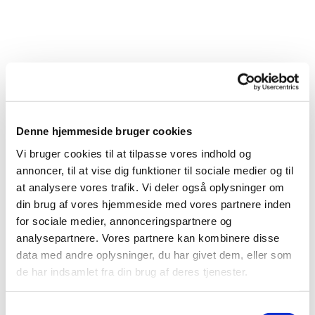
Denne hjemmeside bruger cookies
Vi bruger cookies til at tilpasse vores indhold og
annoncer, til at vise dig funktioner til sociale medier og til
at analysere vores trafik. Vi deler også oplysninger om
din brug af vores hjemmeside med vores partnere inden
for sociale medier, annonceringspartnere og
Du vil måske også kunne
analysepartnere. Vores partnere kan kombinere disse
lide...
data med andre oplysninger, du har givet dem, eller som
de har indsamlet fra din brug af deres tjenester.
Samtykkevalg