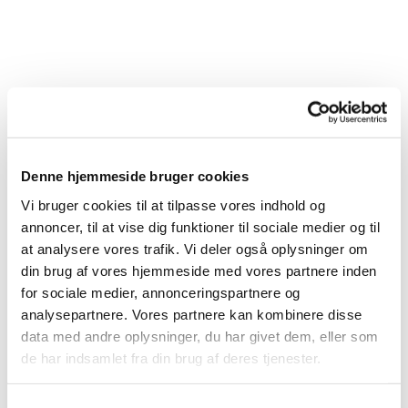
Denne hjemmeside bruger cookies
Vi bruger cookies til at tilpasse vores indhold og
annoncer, til at vise dig funktioner til sociale medier og til
at analysere vores trafik. Vi deler også oplysninger om
din brug af vores hjemmeside med vores partnere inden
for sociale medier, annonceringspartnere og
Du vil måske også kunne
analysepartnere. Vores partnere kan kombinere disse
lide...
data med andre oplysninger, du har givet dem, eller som
de har indsamlet fra din brug af deres tjenester.
Samtykkevalg