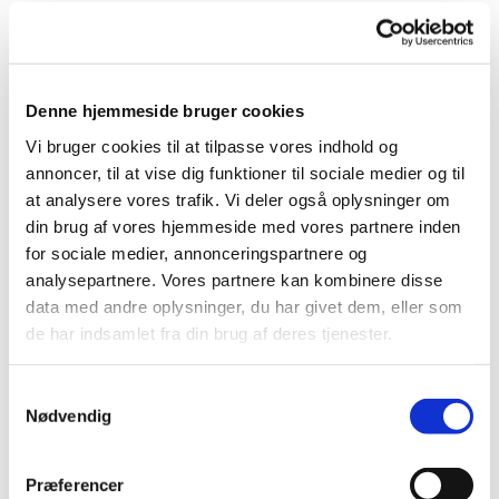
Denne hjemmeside bruger cookies
Vi bruger cookies til at tilpasse vores indhold og
Du vil måske også kunne
annoncer, til at vise dig funktioner til sociale medier og til
lide...
at analysere vores trafik. Vi deler også oplysninger om
din brug af vores hjemmeside med vores partnere inden
for sociale medier, annonceringspartnere og
analysepartnere. Vores partnere kan kombinere disse
data med andre oplysninger, du har givet dem, eller som
de har indsamlet fra din brug af deres tjenester.
Samtykkevalg
Nødvendig
Præferencer