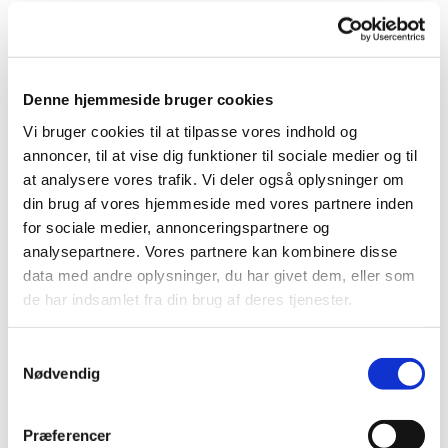
Denne hjemmeside bruger cookies
Vi bruger cookies til at tilpasse vores indhold og
Du vil måske også kunne
annoncer, til at vise dig funktioner til sociale medier og til
lide...
at analysere vores trafik. Vi deler også oplysninger om
din brug af vores hjemmeside med vores partnere inden
for sociale medier, annonceringspartnere og
analysepartnere. Vores partnere kan kombinere disse
data med andre oplysninger, du har givet dem, eller som
de har indsamlet fra din brug af deres tjenester.
Samtykkevalg
Nødvendig
Præferencer