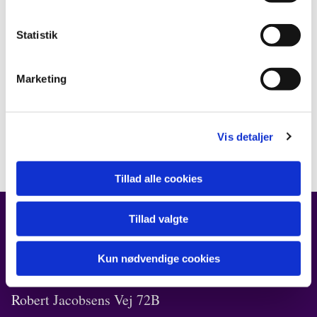
Statistik
Marketing
Vis detaljer
Tillad alle cookies
Tillad valgte
FIND OS
Kun nødvendige cookies
Kirken i Ørestad
Robert Jacobsens Vej 72B