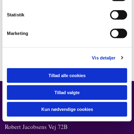
Statistik
Marketing
Vis detaljer
Tillad alle cookies
Tillad valgte
FIND OS
Kun nødvendige cookies
Kirken i Ørestad
Robert Jacobsens Vej 72B