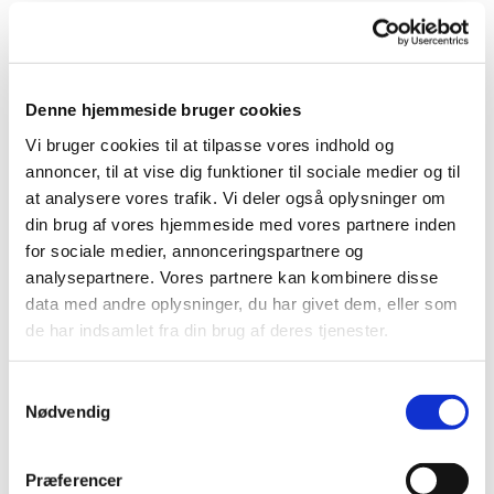
Denne hjemmeside bruger cookies
Vi bruger cookies til at tilpasse vores indhold og
Du vil måske også kunne
annoncer, til at vise dig funktioner til sociale medier og til
lide...
at analysere vores trafik. Vi deler også oplysninger om
din brug af vores hjemmeside med vores partnere inden
for sociale medier, annonceringspartnere og
analysepartnere. Vores partnere kan kombinere disse
data med andre oplysninger, du har givet dem, eller som
de har indsamlet fra din brug af deres tjenester.
Samtykkevalg
Nødvendig
Præferencer