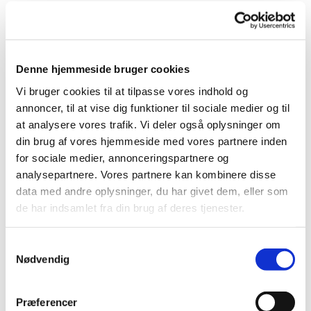
Denne hjemmeside bruger cookies
Vi bruger cookies til at tilpasse vores indhold og
Du vil måske også kunne
annoncer, til at vise dig funktioner til sociale medier og til
lide...
at analysere vores trafik. Vi deler også oplysninger om
din brug af vores hjemmeside med vores partnere inden
for sociale medier, annonceringspartnere og
analysepartnere. Vores partnere kan kombinere disse
data med andre oplysninger, du har givet dem, eller som
de har indsamlet fra din brug af deres tjenester.
Samtykkevalg
Nødvendig
Præferencer