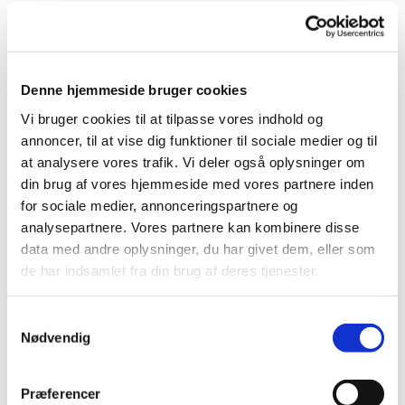
Denne hjemmeside bruger cookies
Vi bruger cookies til at tilpasse vores indhold og
Du vil måske også kunne
annoncer, til at vise dig funktioner til sociale medier og til
lide...
at analysere vores trafik. Vi deler også oplysninger om
din brug af vores hjemmeside med vores partnere inden
for sociale medier, annonceringspartnere og
analysepartnere. Vores partnere kan kombinere disse
data med andre oplysninger, du har givet dem, eller som
de har indsamlet fra din brug af deres tjenester.
Samtykkevalg
Nødvendig
Præferencer