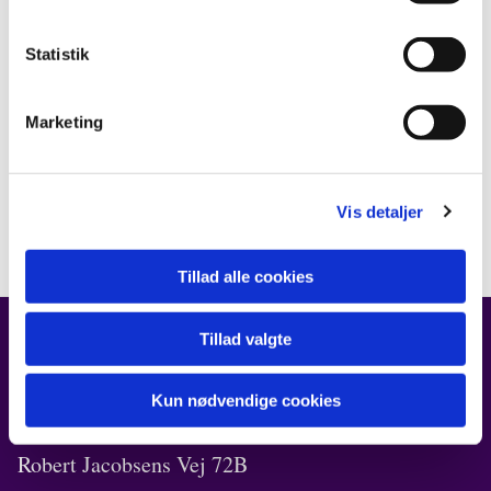
Statistik
Marketing
Vis detaljer
Tillad alle cookies
Tillad valgte
FIND OS
Kun nødvendige cookies
Kirken i Ørestad
Robert Jacobsens Vej 72B