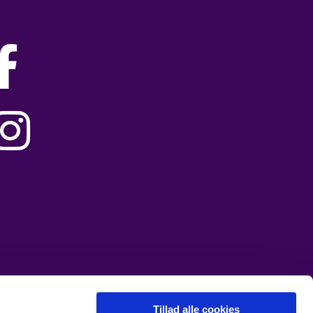


Tillad alle cookies