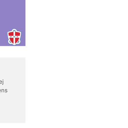
ej
ens