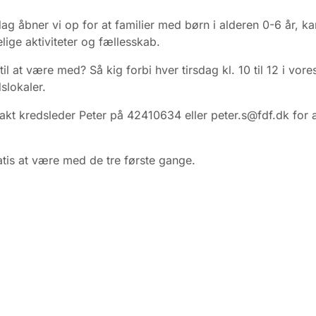
dag åbner vi op for at familier med børn i alderen 0-6 år, 
ige aktiviteter og fællesskab.
 til at være med? Så kig forbi hver tirsdag kl. 10 til 12 i vore
slokaler.
takt kredsleder Peter på 42410634 eller peter.s@fdf.dk for 
atis at være med de tre første gange.