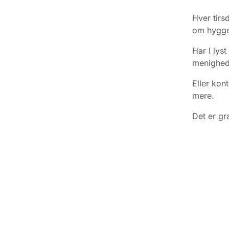
Hver tirs
om hyggel
Har I lyst
menighed
Eller kon
mere.
Det er gr