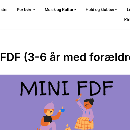
ster
For børn
Musik og Kultur
Hold og klubber
L
Ki
 FDF (3-6 år med forældr