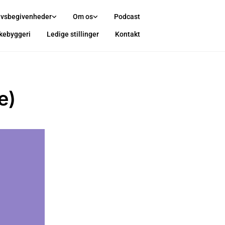
ivsbegivenheder
Om os
Podcast
rkebyggeri
Ledige stillinger
Kontakt
e)