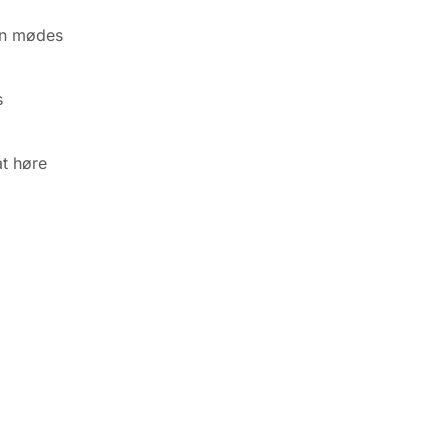
kan mødes
s
at høre