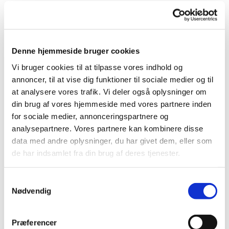
Denne hjemmeside bruger cookies
Vi bruger cookies til at tilpasse vores indhold og
Du vil måske også kunne
annoncer, til at vise dig funktioner til sociale medier og til
lide...
at analysere vores trafik. Vi deler også oplysninger om
din brug af vores hjemmeside med vores partnere inden
for sociale medier, annonceringspartnere og
analysepartnere. Vores partnere kan kombinere disse
data med andre oplysninger, du har givet dem, eller som
de har indsamlet fra din brug af deres tjenester.
Samtykkevalg
Nødvendig
Præferencer