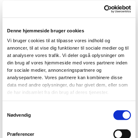
Denne hjemmeside bruger cookies
Vi bruger cookies til at tilpasse vores indhold og
Du vil måske også kunne
annoncer, til at vise dig funktioner til sociale medier og til
lide...
at analysere vores trafik. Vi deler også oplysninger om
din brug af vores hjemmeside med vores partnere inden
for sociale medier, annonceringspartnere og
analysepartnere. Vores partnere kan kombinere disse
data med andre oplysninger, du har givet dem, eller som
de har indsamlet fra din brug af deres tjenester.
Samtykkevalg
Nødvendig
Præferencer