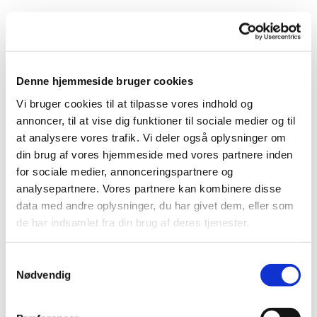
Denne hjemmeside bruger cookies
Vi bruger cookies til at tilpasse vores indhold og
annoncer, til at vise dig funktioner til sociale medier og til
Du vil måske også kunne
at analysere vores trafik. Vi deler også oplysninger om
lide...
din brug af vores hjemmeside med vores partnere inden
for sociale medier, annonceringspartnere og
analysepartnere. Vores partnere kan kombinere disse
data med andre oplysninger, du har givet dem, eller som
de har indsamlet fra din brug af deres tjenester.
Samtykkevalg
Nødvendig