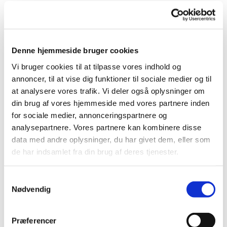
Denne hjemmeside bruger cookies
Vi bruger cookies til at tilpasse vores indhold og
Du vil måske også kunne
annoncer, til at vise dig funktioner til sociale medier og til
lide...
at analysere vores trafik. Vi deler også oplysninger om
din brug af vores hjemmeside med vores partnere inden
for sociale medier, annonceringspartnere og
analysepartnere. Vores partnere kan kombinere disse
data med andre oplysninger, du har givet dem, eller som
de har indsamlet fra din brug af deres tjenester.
Samtykkevalg
Nødvendig
Præferencer