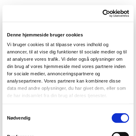
Denne hjemmeside bruger cookies
Vi bruger cookies til at tilpasse vores indhold og
annoncer, til at vise dig funktioner til sociale medier og til
Du vil måske også kunne
at analysere vores trafik. Vi deler også oplysninger om
lide...
din brug af vores hjemmeside med vores partnere inden
for sociale medier, annonceringspartnere og
analysepartnere. Vores partnere kan kombinere disse
data med andre oplysninger, du har givet dem, eller som
de har indsamlet fra din brug af deres tjenester.
Samtykkevalg
Nødvendig