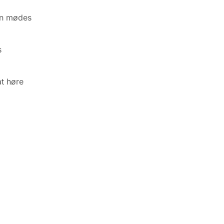
kan mødes
s
at høre