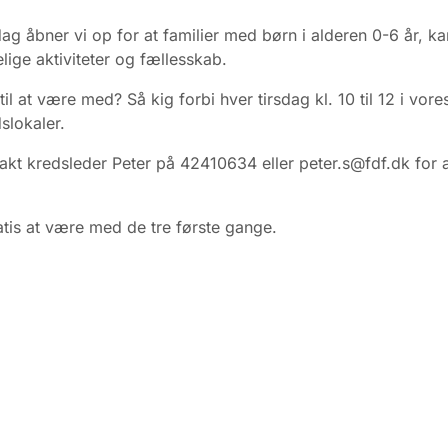
dag åbner vi op for at familier med børn i alderen 0-6 år, 
ige aktiviteter og fællesskab.
 til at være med? Så kig forbi hver tirsdag kl. 10 til 12 i vore
slokaler.
takt kredsleder Peter på 42410634 eller peter.s@fdf.dk for 
atis at være med de tre første gange.