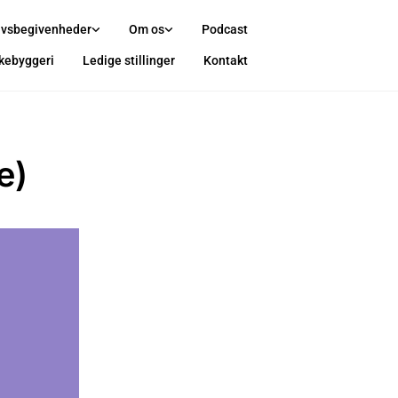
ivsbegivenheder
Om os
Podcast
rkebyggeri
Ledige stillinger
Kontakt
e)