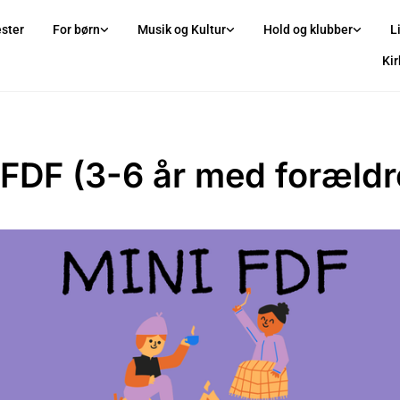
ster
For børn
Musik og Kultur
Hold og klubber
L
Ki
 FDF (3-6 år med forældr