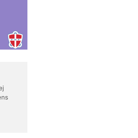
ej
ens