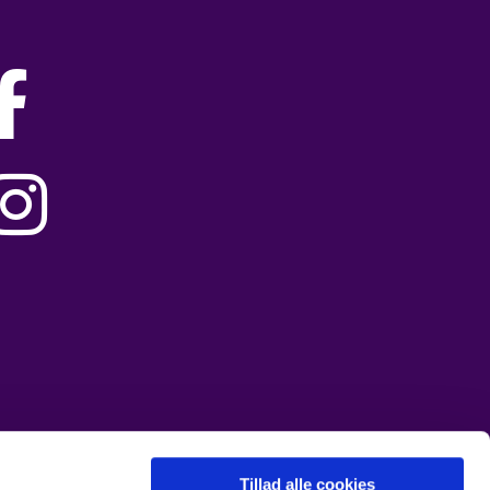


Tillad alle cookies