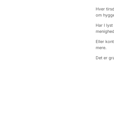
Hver tirs
om hyggel
Har I lyst
menighed
Eller kon
mere.
Det er gr