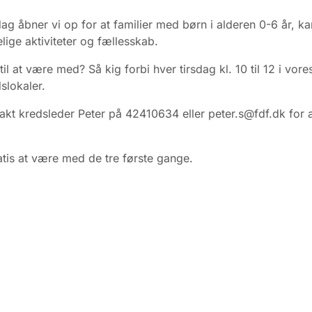
dag åbner vi op for at familier med børn i alderen 0-6 år, 
ige aktiviteter og fællesskab.
 til at være med? Så kig forbi hver tirsdag kl. 10 til 12 i vore
slokaler.
takt kredsleder Peter på 42410634 eller peter.s@fdf.dk for 
atis at være med de tre første gange.