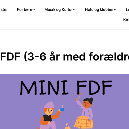
ster
For børn
Musik og Kultur
Hold og klubber
L
Ki
 FDF (3-6 år med forældr