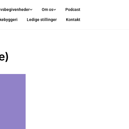
ivsbegivenheder
Om os
Podcast
rkebyggeri
Ledige stillinger
Kontakt
e)