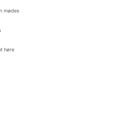
kan mødes
s
at høre