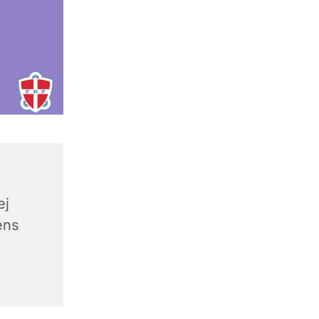
ej
ens