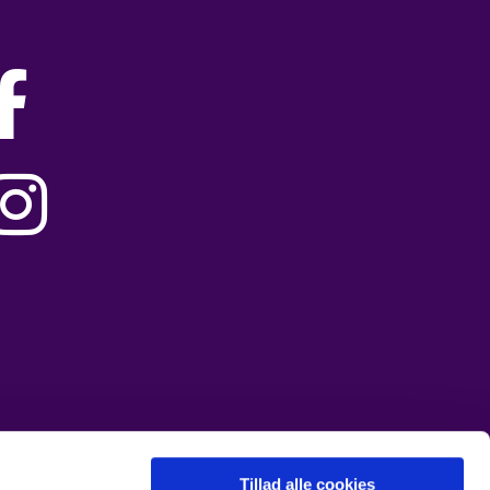


Tillad alle cookies