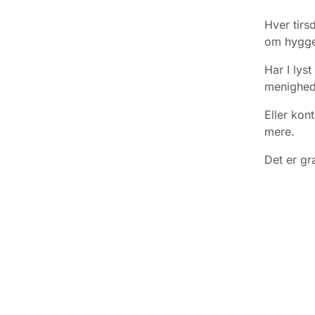
Hver tirs
om hyggel
Har I lyst
menighed
Eller kon
mere.
Det er gr