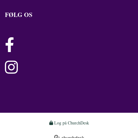
FØLG OS


Log på ChurchDesk