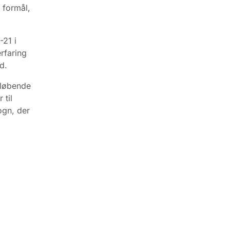
 formål,
21 i
erfaring
d.
t løbende
 til
ogn, der