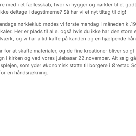
re med i et fællesskab, hvor vi hygger og nørkler til et godt
ke deltage i dagstimerne? Så har vi et nyt tiltag til dig!
andags nørkleklub mødes vi første mandag i måneden kl.19-
kaler. Her er plads til alle, også hvis du ikke har den store 
ærk, og vi har altid kaffe på kanden og en hjælpende hån
r for at skaffe materialer, og de fine kreationer bliver solg
gn i kirken og ved vores julebasar 22.november. Alt salg går
plejen, som yder økonomisk støtte til borgere i Ørestad S
for en håndsrækning.