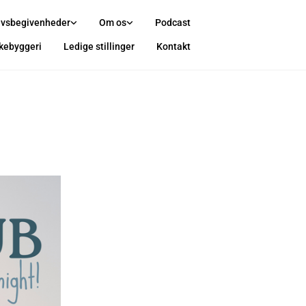
ivsbegivenheder
Om os
Podcast
rkebyggeri
Ledige stillinger
Kontakt