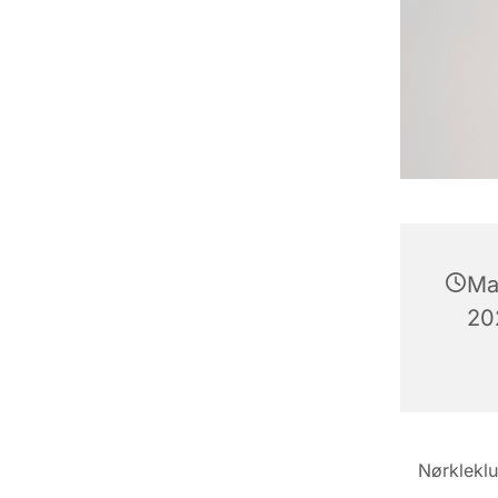
Ma
202
Nørklekl