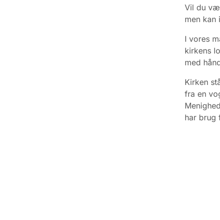
Vil du væ
men kan ik
I vores m
kirkens lo
med håndv
Kirken stå
fra en vo
Menigheds
har brug 