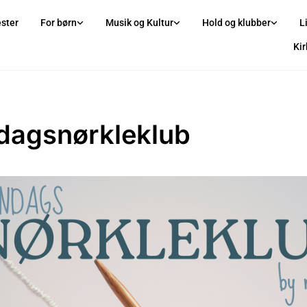
ster
For børn
Musik og Kultur
Hold og klubber
L
Ki
agsnørkleklub