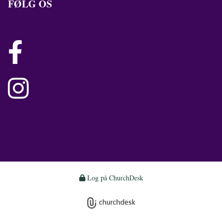
FØLG OS


Log på ChurchDesk