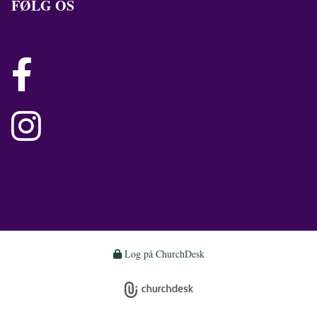
FØLG OS


Log på ChurchDesk