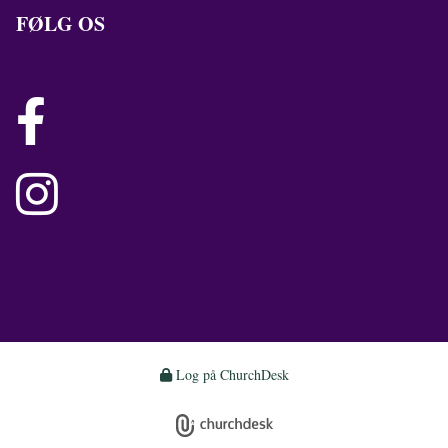
FØLG OS


Log på ChurchDesk