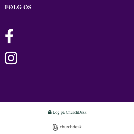
FØLG OS


Log på ChurchDesk