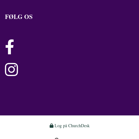
FØLG OS


Log på ChurchDesk