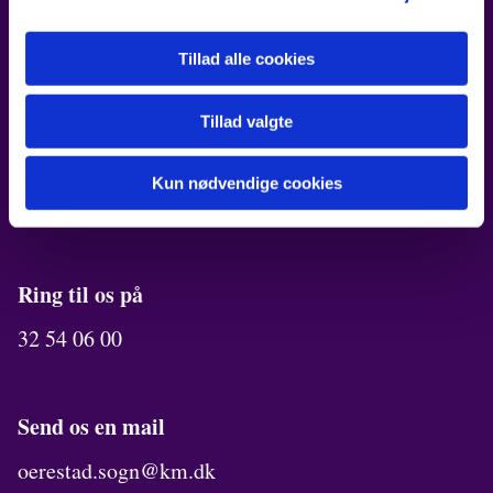
Robert Jacobsens Vej 72B
Tillad alle cookies
Kirkekontor
Robert Jacobsens Vej 70A
Tillad valgte
Menighedslokaler
Kun nødvendige cookies
Robert Jacobsens Vej 66A
Ring til os på
32 54 06 00
Send os en mail
oerestad.sogn@km.dk