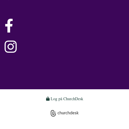


Log på ChurchDesk