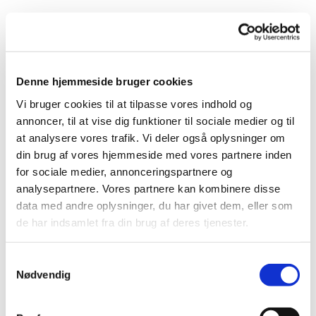
Denne hjemmeside bruger cookies
Vi bruger cookies til at tilpasse vores indhold og
annoncer, til at vise dig funktioner til sociale medier og til
Du vil måske også kunne
at analysere vores trafik. Vi deler også oplysninger om
lide...
din brug af vores hjemmeside med vores partnere inden
for sociale medier, annonceringspartnere og
analysepartnere. Vores partnere kan kombinere disse
data med andre oplysninger, du har givet dem, eller som
de har indsamlet fra din brug af deres tjenester.
Samtykkevalg
Nødvendig