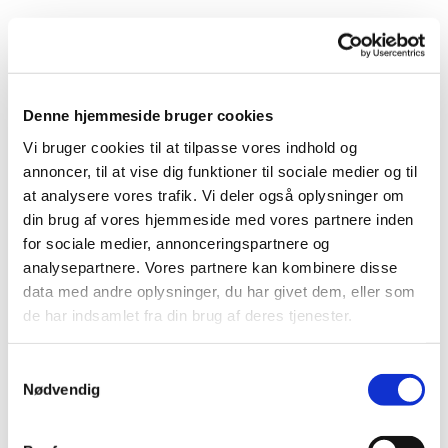
Denne hjemmeside bruger cookies
Vi bruger cookies til at tilpasse vores indhold og
annoncer, til at vise dig funktioner til sociale medier og til
Du vil måske også kunne
at analysere vores trafik. Vi deler også oplysninger om
lide...
din brug af vores hjemmeside med vores partnere inden
for sociale medier, annonceringspartnere og
analysepartnere. Vores partnere kan kombinere disse
data med andre oplysninger, du har givet dem, eller som
de har indsamlet fra din brug af deres tjenester.
Samtykkevalg
Nødvendig