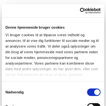
Denne hjemmeside bruger cookies
Vi bruger cookies til at tilpasse vores indhold og
annoncer, til at vise dig funktioner til sociale medier og til
Du vil måske også kunne
at analysere vores trafik. Vi deler også oplysninger om
lide...
din brug af vores hjemmeside med vores partnere inden
for sociale medier, annonceringspartnere og
analysepartnere. Vores partnere kan kombinere disse
data med andre oplysninger, du har givet dem, eller som
de har indsamlet fra din brug af deres tjenester.
Samtykkevalg
Nødvendig