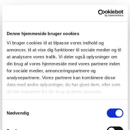
Denne hjemmeside bruger cookies
Vi bruger cookies til at tilpasse vores indhold og
annoncer, til at vise dig funktioner til sociale medier og til
Du vil måske også kunne
at analysere vores trafik. Vi deler også oplysninger om
lide...
din brug af vores hjemmeside med vores partnere inden
for sociale medier, annonceringspartnere og
analysepartnere. Vores partnere kan kombinere disse
data med andre oplysninger, du har givet dem, eller som
de har indsamlet fra din brug af deres tjenester.
Samtykkevalg
Nødvendig