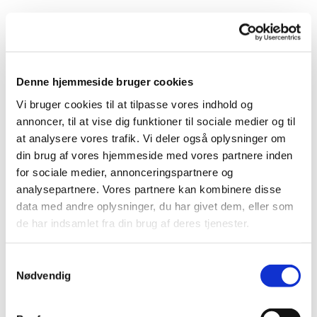
Denne hjemmeside bruger cookies
Vi bruger cookies til at tilpasse vores indhold og
annoncer, til at vise dig funktioner til sociale medier og til
Du vil måske også kunne
at analysere vores trafik. Vi deler også oplysninger om
lide...
din brug af vores hjemmeside med vores partnere inden
for sociale medier, annonceringspartnere og
analysepartnere. Vores partnere kan kombinere disse
data med andre oplysninger, du har givet dem, eller som
de har indsamlet fra din brug af deres tjenester.
Samtykkevalg
Nødvendig