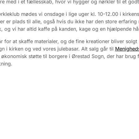
re med i et fællesskab, hvor vi hygger og nørkler til et god
ørkleklub mødes vi onsdage i lige uger kl. 10-12.00 i kirken
er er plads til alle, også hvis du ikke har den store erfarin
 og vi har altid kaffe på kanden, kage
og en hjælpende hå
r for at skaffe materialer, og de fine kreationer bliver solg
gn i kirken og ved vores julebasar. Alt salg går til
Menigheds
økonomisk støtte til borgere i Ørestad Sogn, der har brug 
ning.