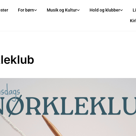
ster
For børn
Musik og Kultur
Hold og klubber
L
Ki
leklub