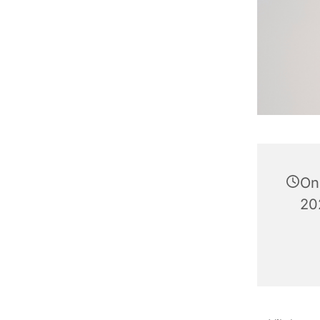
On
202