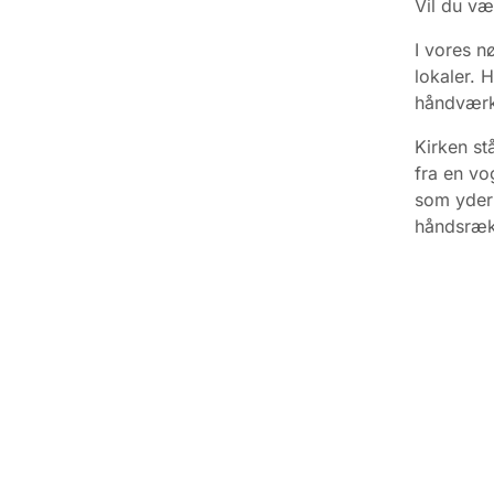
Vil du væ
I vores n
lokaler.
H
håndværk,
Kirken stå
fra en vo
som yder 
håndsræk