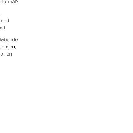
t formål?
s
g med
nd.
t løbende
plejen
,
for en