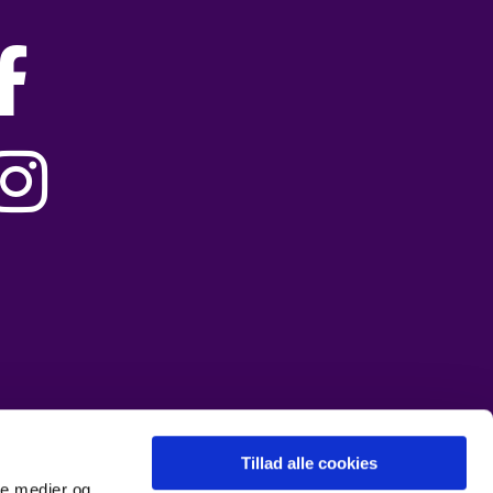


Tillad alle cookies
ale medier og