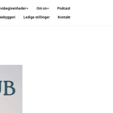
ivsbegivenheder
Om os
Podcast
rkebyggeri
Ledige stillinger
Kontakt