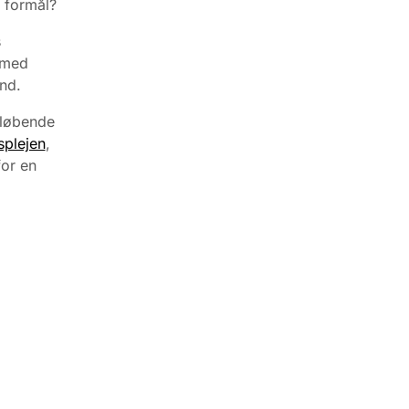
t formål?
s
g med
nd.
t løbende
plejen
,
for en