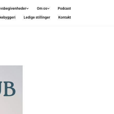
ivsbegivenheder
Om os
Podcast
rkebyggeri
Ledige stillinger
Kontakt