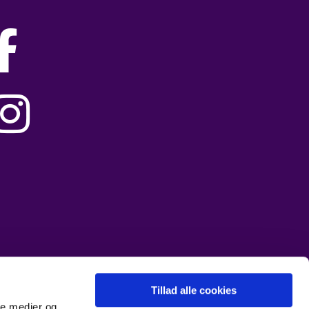


Tillad alle cookies
ale medier og