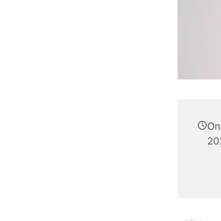
On
202