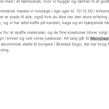
re med i et fællesskab, hvor vi hygger og nørkler til et god
ørkleklub mødes vi onsdage i lige uger kl. 10-12.00 i kirken
er er plads til alle, også hvis du ikke har den store erfarin
 og vi har altid kaffe på kanden, kage
og en hjælpende hå
r for at skaffe materialer, og de fine kreationer bliver solg
gn i kirken og ved vores julebasar. Alt salg går til
Menigheds
økonomisk støtte til borgere i Ørestad Sogn, der har brug 
ning.