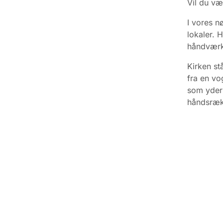
Vil du væ
I vores n
lokaler.
H
håndværk,
Kirken stå
fra en vo
som yder 
håndsræk