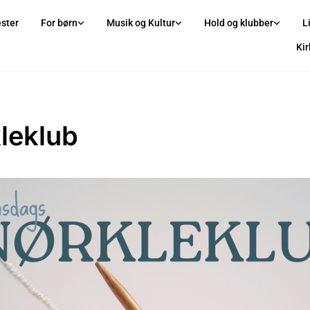
ster
For børn
Musik og Kultur
Hold og klubber
L
Ki
leklub