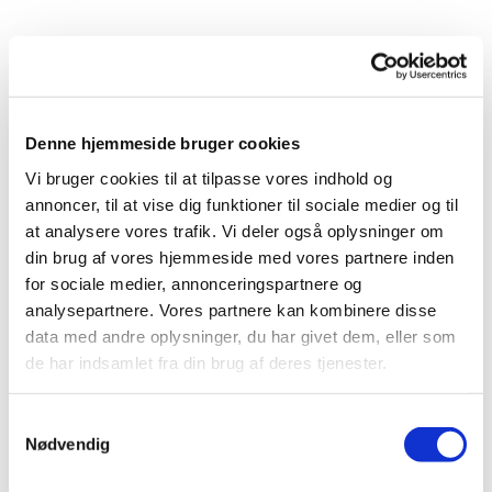
Denne hjemmeside bruger cookies
Vi bruger cookies til at tilpasse vores indhold og
annoncer, til at vise dig funktioner til sociale medier og til
Du vil måske også kunne
at analysere vores trafik. Vi deler også oplysninger om
lide...
din brug af vores hjemmeside med vores partnere inden
for sociale medier, annonceringspartnere og
analysepartnere. Vores partnere kan kombinere disse
data med andre oplysninger, du har givet dem, eller som
de har indsamlet fra din brug af deres tjenester.
Samtykkevalg
Nødvendig