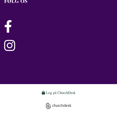
FØLG OS


Log på ChurchDesk