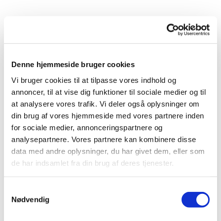
Denne hjemmeside bruger cookies
Vi bruger cookies til at tilpasse vores indhold og
annoncer, til at vise dig funktioner til sociale medier og til
Du vil måske også kunne
at analysere vores trafik. Vi deler også oplysninger om
lide...
din brug af vores hjemmeside med vores partnere inden
for sociale medier, annonceringspartnere og
analysepartnere. Vores partnere kan kombinere disse
data med andre oplysninger, du har givet dem, eller som
de har indsamlet fra din brug af deres tjenester.
Samtykkevalg
Nødvendig