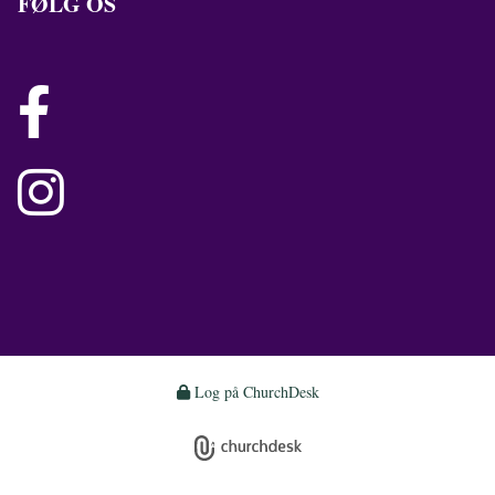
FØLG OS


Log på ChurchDesk