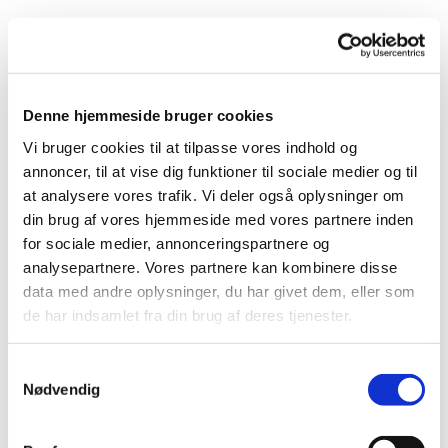
Denne hjemmeside bruger cookies
Vi bruger cookies til at tilpasse vores indhold og
annoncer, til at vise dig funktioner til sociale medier og til
Du vil måske også kunne
at analysere vores trafik. Vi deler også oplysninger om
lide...
din brug af vores hjemmeside med vores partnere inden
for sociale medier, annonceringspartnere og
analysepartnere. Vores partnere kan kombinere disse
data med andre oplysninger, du har givet dem, eller som
de har indsamlet fra din brug af deres tjenester.
Samtykkevalg
Nødvendig